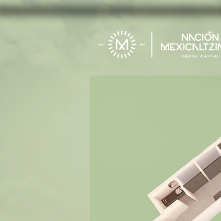
{ "data": [ { "event_name": "Purchase", "event_time": 1726854765, "action_source": "website", "
"event_name": "Purchase", "event_time": 1726854666, "action_source": "website", "user_data": 