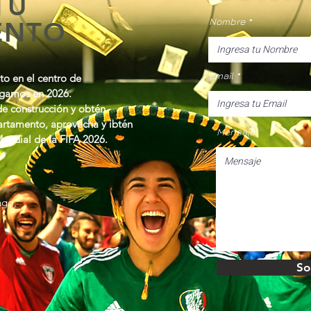
TU
Nombre
ENTO
Email
o en el centro de
egamos en 2026.
e construcción y obtén
partamento, aprovecha y ibtén
Mensaje
undial de la FIFA 2026.
ngo,
So