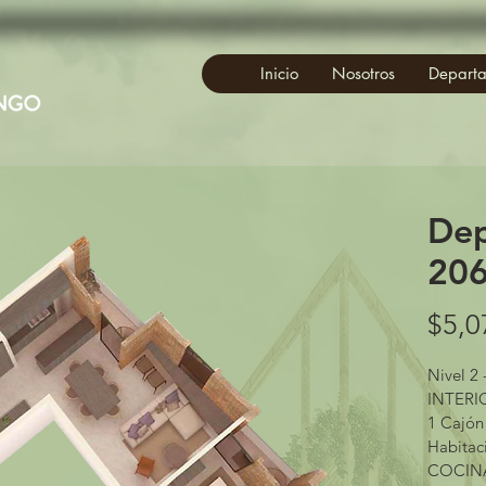
user_data": { "em": [ "7b17fb0bd173f625b58636fb796407c22b3d16fc78302d79f0fd30c2fc2fc068" ], "ph"
{ "em": [ "7b17fb0bd173f625b58636fb796407c22b3d16fc78302d79f0fd30c2fc2fc068" ], "ph": [ null ]
Inicio
Nosotros
Depart
Dep
206
$5,0
Nivel 2 
INTERIO
1 Cajón
Habitac
COCINA