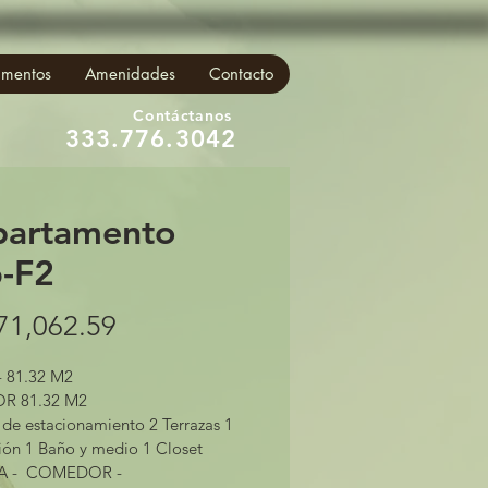
: [ null ] }, "custom_data": { "currency": "USD", "value": "142.52" } } ] } { "data": [ {
 }, "custom_data": { "currency": "USD", "value": "142.52" } } ] }
amentos
Amenidades
Contacto
Contáctanos
333.776.3042
artamento
-F2
Price
71,062.59
- 81.32 M2
R 81.32 M2 
 de estacionamiento 2 Terrazas 1 
ión 1 Baño y medio 1 Closet 
 -  COMEDOR - 