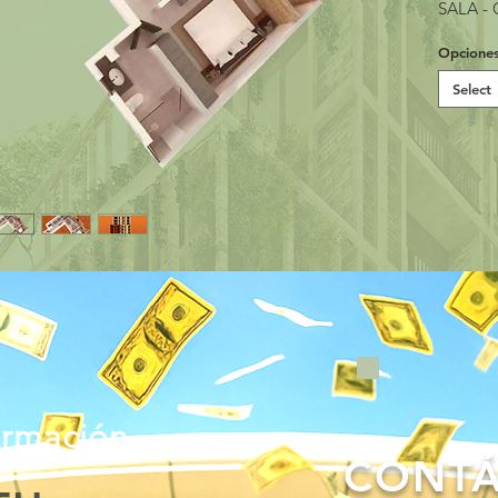
SALA -
Opcione
Select
ormación
CONT