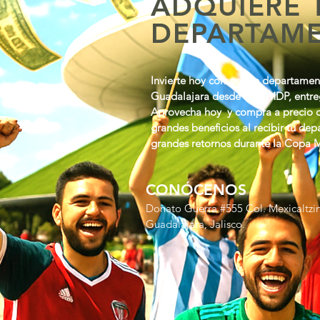
ADQUIERE 
DEPARTAM
Invierte hoy compra un departament
Guadalajara desde $2.7 MDP, entr
Aprovecha hoy y compra a precio d
grandes beneficios al recibir tu de
grandes retornos durante la Copa M
CONÓCENOS
Donato Guerra #555 Col. Mexicaltzi
Guadalajara, Jalisco.