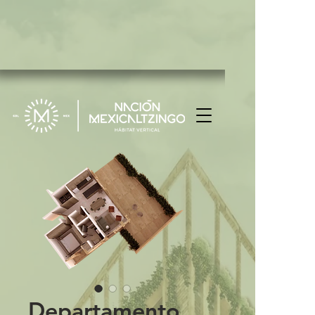
{ "data": [ { "event_name": "Purchase", "event_time": 1726854765,
"action_source": "website", "user_data": { "em": [
"7b17fb0bd173f625b58636fb796407c22b3d16fc78302d79f0fd30c2fc2fc068"
], "ph": [ null ] }, "custom_data": { "currency": "USD", "value":
"142.52" } } ] } { "data": [ { "event_name": "Purchase", "event_time":
1726854666, "action_source": "website", "user_data": { "em": [
"7b17fb0bd173f625b58636fb796407c22b3d16fc78302d79f0fd30c2fc2fc068"
], "ph": [ null ] }, "custom_data": { "currency": "USD", "value":
"142.52" } } ] }
Departamento