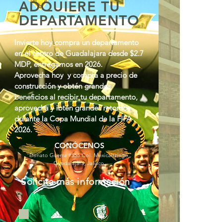
ADQUIERE TU
DEPARTAMENTO
Invierte hoy compra un departamento
en el centro de Guadalajara desde $2.7
MDP, entregamos en 2026.
Aprovecha hoy y compra a precio de
construcción y obtén grandes
beneficios al recibir tu departamento,
aprovecha y ibtén grandes retornos
durante la Copa Mundial de la FIFA
2026.
CONÓCENOS
Donato Guerra #555 Col. Mexicaltzingo,
Guadalajara, Jalisco.
Solicita más información