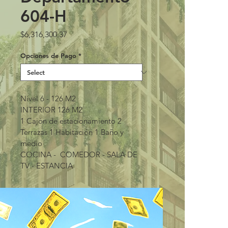
604-H
Price
$6,316,300.37
Opciones de Pago
*
Nivel 6 - 126 M2
INTERIOR 126 M2 
1 Cajón de estacionamiento 2 
Terrazas 1 Habitación 1 Baño y 
medio
COCINA -  COMEDOR - SALA DE 
TV - ESTANCIA